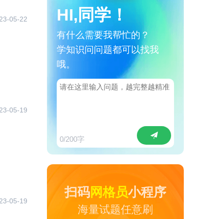
HI,同学！
23-05-22
有什么需要我帮忙的？
学知识问问题都可以找我
哦。
23-05-19
0
/200字
扫码
网格员
小程序
23-05-19
海量试题任意刷