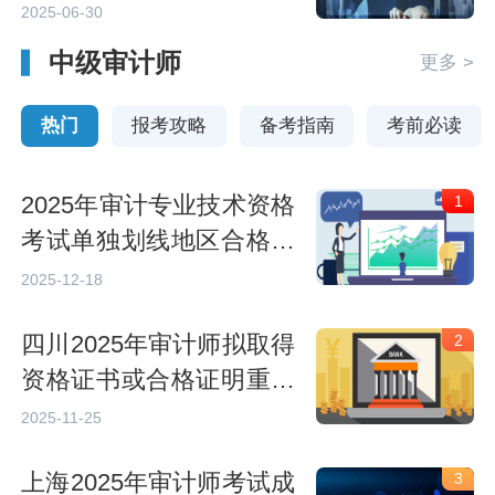
月27日
2025-06-30
中级审计师
更多 >
热门
报考攻略
备考指南
考前必读
2025年审计专业技术资格
1
考试单独划线地区合格标
准的通告
2025-12-18
四川2025年审计师拟取得
2
资格证书或合格证明重点
人员承诺情况的公示
2025-11-25
上海2025年审计师考试成
3