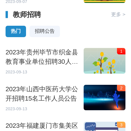
公告
2023-09-07
教师招聘
更多 >
热门
招聘公告
2023年贵州毕节市织金县
1
教育事业单位招聘30人简
章
2023-09-13
2023年山西中医药大学公
2
开招聘15名工作人员公告
2023-09-13
2023年福建厦门市集美区
3