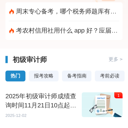
周末专心备考，哪个税务师题库有完整模拟试卷？?
考农村信用社用什么 app 好？应届大学生备考首选?
初级审计师
更多 >
热门
报考攻略
备考指南
考前必读
2025年初级审计师成绩查
1
询时间11月21日10点起，
附查分指南
2025-12-02