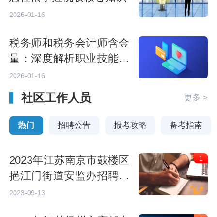
2026-01-16
税务师和税务会计师含金
量：深度解析职业技能要
求
2026-01-16
社区工作人员
更多 >
热门
招聘公告
报考攻略
备考指南
2023年江苏南京市鼓楼区
1
挹江门街道安监办招聘专
职安全员1人公告
2023-09-13