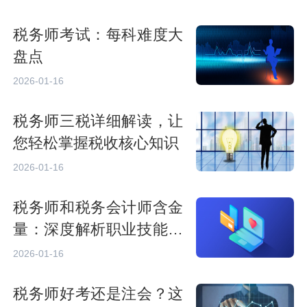
税务师考试：每科难度大
盘点
2026-01-16
税务师三税详细解读，让
您轻松掌握税收核心知识
2026-01-16
税务师和税务会计师含金
量：深度解析职业技能要
求
2026-01-16
税务师好考还是注会？这