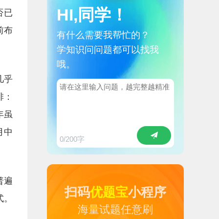
HI,同学！
否已
前布
有什么需要我帮忙的？
学知识问问题都可以找我
哦。
几乎
排：
年虽
月中
0
/200字
普遍
扫码
优题宝
小程序
式。
海量试题任意刷