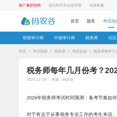
推广兼职招聘
违法和不良信息举报
在线客服
首页
题库
考试指
初级审计师
中级审计师
税务师
社区
首页
>
考试指南
>
税务师
>
考前必读
>
税务师每年几
税务师每年几月份考？20
2025-12-29
来源：码农谷
2026年税务师考试时间预测：备考节奏如
对于有志于从事税务专业工作的考生来说