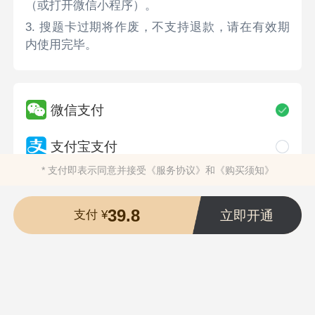
（或打开微信小程序）。
3. 搜题卡过期将作废，不支持退款，请在有效期
内使用完毕。
微信支付
支付宝支付
* 支付即表示同意并接受
《服务协议》
和
《购买须知》
39.8
立即开通
支付 ¥
湖南优积谷网络科技有限公司
版权所有 ©2025
湘ICP备16018319号-1
湘公安备案43019002000613号
营业执照
违法和不良信息举报电话：400-118-7898
举报/反馈/投诉邮箱：deng＃ujigu.com（请将＃替换成@）